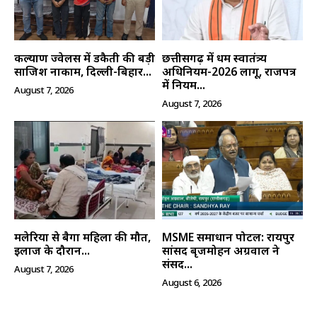
कल्याण ज्वेलर्स में डकैती की बड़ी
छत्तीसगढ़ में धर्म स्वातंत्र्य
साजिश नाकाम, दिल्ली-बिहार...
अधिनियम-2026 लागू, राजपत्र
में नियम...
August 7, 2026
August 7, 2026
SUBSCRIBE NOW
क्विक लिंक्स
मलेरिया से बैगा महिला की मौत,
MSME समाधान पोर्टल: रायपुर
इलाज के दौरान...
सांसद बृजमोहन अग्रवाल ने
मुख्य पेज
संसद...
August 7, 2026
हमारे बारे में
August 6, 2026
संपर्क करें