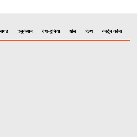
ीसगढ़
एजुकेशन
देश-दुनिया
खेल
हेल्थ
कार्टून कोना