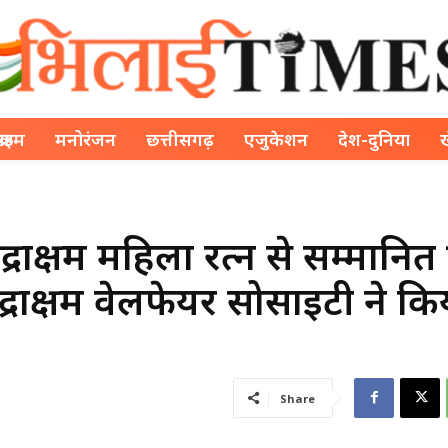
क्राइम
मनोरंजन
छत्तीसगढ़
एजुकेशन
देश-दुनिया
द्राक्षम महिला रत्न से सम्‍मानित ह
द्राक्षम वेलफेयर सोसाइटी ने कि
Share