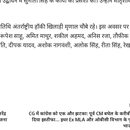
बोधन में सुनीता सिंह के कार्यों की प्रसंशा की। उन्‍होंने मातृशक
क्विक लिंक्स
मुख्य पेज
तिथि अंतर्राष्ट्रीय हॉकी खिलाड़ी मृणाल चौबे रहे। इस अवसर प
हमारे बारे में
 खान, रूपेश साहू, अमित माथुर, शकील अहमद, अनिस रजा, तौफी
संपर्क करें
पति, दीपक यादव, अशोक नागवंशी, अलोक सिंह, रीता सिंह, रे
E NOW
ंद्र
CG में कांग्रेस को एक और झटका: पूर्व CM बघेल के करीबी न
योजना
दिया इस्तीफा… इधर Ex MLA और ओबीसी विभाग के पूर्व
भाज