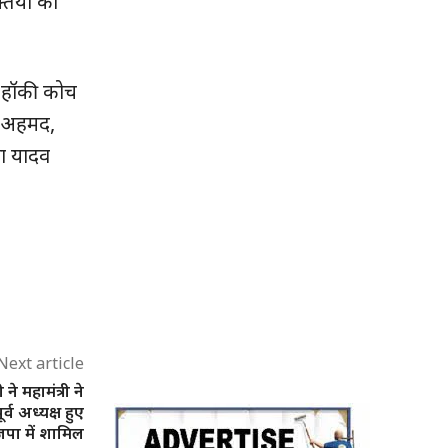
्तियों का
र हॉकी कोच
क अहमद,
खा यादव
Next article
े महामंत्री ने
 अध्‍यक्ष हुए
पा में शामिल