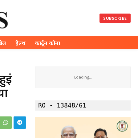
SUBSCRIBE
खेल
हेल्थ
कार्टून कोना
ुईं
Loading...
या
RO - 13848/61