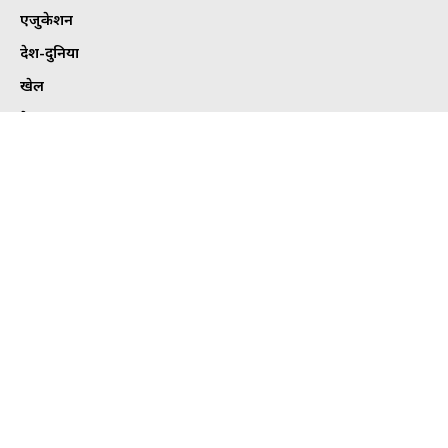
एजुकेशन
देश-दुनिया
खेल
हेल्थ
कार्टून कोना
ट्विटर
Tweets by bhilaitimes
© Copyright BhilaiTimes 2024 | All Rights Reserved | Made in India
by
MediaFlix