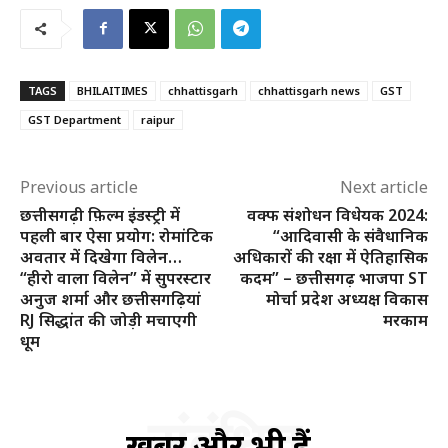
TAGS
BHILAITIMES
chhattisgarh
chhattisgarh news
GST
GST Department
raipur
Previous article
Next article
छत्तीसगढ़ी फ़िल्म इंडस्ट्री में
वक्फ संशोधन विधेयक 2024:
पहली बार ऐसा प्रयोग: रोमांटिक
“आदिवासी के संवैधानिक
अवतार में दिखेगा विलेन…
अधिकारों की रक्षा में ऐतिहासिक
“हीरो वाला विलेन” में सुपरस्टार
कदम” – छत्तीसगढ़ भाजपा ST
अनुज शर्मा और छत्तीसगढ़ियां
मोर्चा प्रदेश अध्यक्ष विकास
RJ सिद्धांत की जोड़ी मचाएगी
मरकाम
धूम
संबंधित
खबरें और भी हैं...