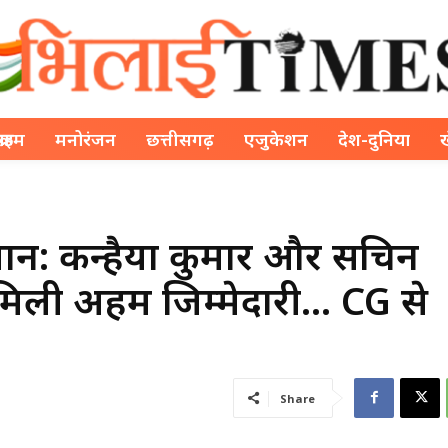
क्राइम
मनोरंजन
छत्तीसगढ़
एजुकेशन
देश-दुनिया
 ऐलान: कन्हैया कुमार और सचिन
 मिली अहम जिम्मेदारी… CG से
Share