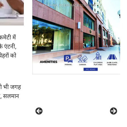
कमेटी में
े एंटनी,
ेहरों को
 को भी जगह
वी, सलमान