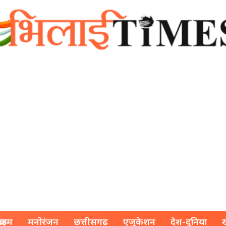
क्राइम
मनोरंजन
छत्तीसगढ़
एजुकेशन
देश-दुनिया