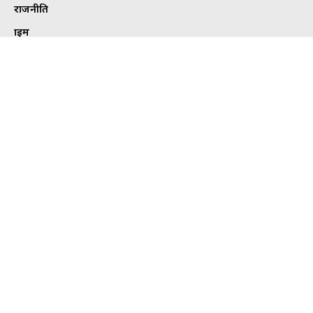
राजनीति
क्राइम
मनोरंजन
छत्तीसगढ़
एजुकेशन
देश-दुनिया
खेल
हेल्थ
कार्टून कोना
ट्विटर
Tweets by bhilaitimes