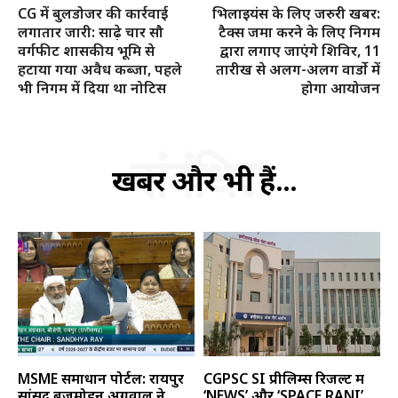
CG में बुलडोजर की कार्रवाई
भिलाइयंस के लिए जरुरी खबर:
लगातार जारी: साढ़े चार सौ
टैक्स जमा करने के लिए निगम
वर्गफीट शासकीय भूमि से
द्वारा लगाए जाएंगे शिविर, 11
हटाया गया अवैध कब्जा, पहले
तारीख से अलग-अलग वार्डो में
भी निगम में दिया था नोटिस
होगा आयोजन
संबंधित
खबरें और भी हैं...
MSME समाधान पोर्टल: रायपुर
CGPSC SI प्रीलिम्स रिजल्ट में
सांसद बृजमोहन अग्रवाल ने
‘NEWS’ और ‘SPACE RANI’...