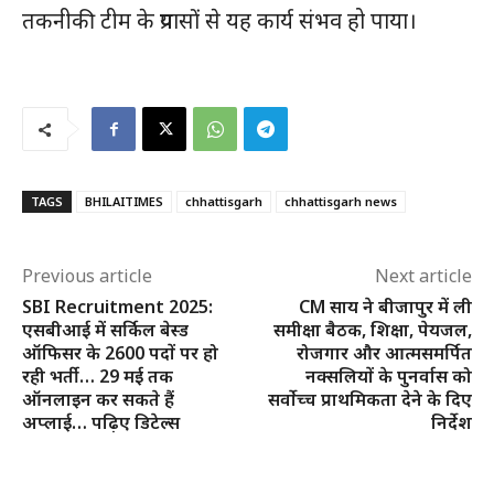
तकनीकी टीम के प्रयासों से यह कार्य संभव हो पाया।
SUBSCRIBE NOW
क्विक लिंक्स
TAGS
BHILAITIMES
chhattisgarh
chhattisgarh news
मुख्य पेज
हमारे बारे में
Previous article
Next article
संपर्क करें
SBI Recruitment 2025:
CM साय ने बीजापुर में ली
एसबीआई में सर्किल बेस्ड
समीक्षा बैठक, शिक्षा, पेयजल,
ऑफिसर के 2600 पदों पर हो
रोजगार और आत्मसमर्पित
रही भर्ती… 29 मई तक
नक्सलियों के पुनर्वास को
ऑनलाइन कर सकते हैं
सर्वोच्च प्राथमिकता देने के दिए
अप्लाई… पढ़िए डिटेल्स
निर्देश