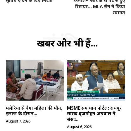
सुविधाएं देने के दिए निर्देश
कमीशन अधिकारी पद से हुए
रिटायर… MLA सेन ने किया
स्वागत
हमसे जुड़े
संबंधित
खबरें और भी हैं...
SUBSCRIBE NOW
मलेरिया से बैगा महिला की मौत,
MSME समाधान पोर्टल: रायपुर
इलाज के दौरान...
सांसद बृजमोहन अग्रवाल ने
संसद...
August 7, 2026
August 6, 2026
क्विक लिंक्स