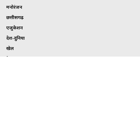
मनोरंजन
छत्तीसगढ़
एजुकेशन
देश-दुनिया
खेल
हेल्थ
कार्टून कोना
ट्विटर
Tweets by bhilaitimes