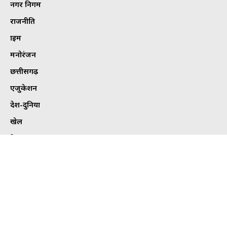
नगर निगम
राजनीति
क्राइम
मनोरंजन
छत्तीसगढ़
एजुकेशन
देश-दुनिया
खेल
हेल्थ
कार्टून कोना
ट्विटर
Tweets by bhilaitimes