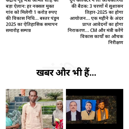
केंद्रीय गृह मंत्री अमित शाह का
दुर्ग कलेक्टर ने ली अधिकारियों
बड़ा ऐलान: हर नक्सल मुक्त
की बैठक: 3 चरणों में सुशासन
गांव को मिलेगी 1 करोड़ रुपए
तिहार-2025 का होगा
की विकास निधि… बस्तर पंडुम
आयोजन… एक महीने के अंदर
2025 का ऐतिहासिक समापन
प्राप्त आवेदनों का होगा
समारोह सम्पन्न
निराकरण… CM और मंत्री करेंगे
विकास कार्यों का औचक
निरीक्षण
संबंधित
खबरें और भी हैं...