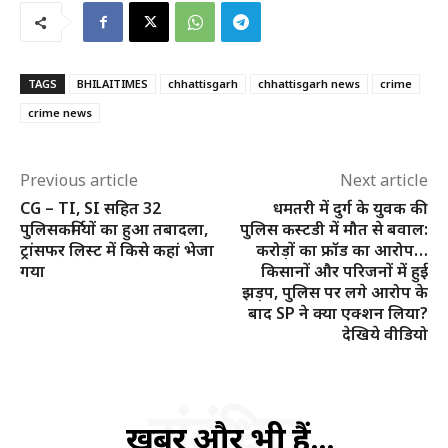
SUBSCRIBE NOW
TAGS
BHILAITIMES
chhattisgarh
chhattisgarh news
crime
crime news
क्विक लिंक्स
Previous article
Next article
मुख्य पेज
CG – TI, SI सहित 32
धमतरी में दुर्ग के युवक की
हमारे बारे में
पुलिसकर्मियों का हुआ तबादला,
पुलिस कस्टडी में मौत से बवाल:
ट्रांसफर लिस्ट में किसे कहां भेजा
करोड़ों का फ्रॉड का आरोप…
संपर्क करें
गया
किसानों और परिजनों में हुई
झड़प, पुलिस पर लगे आरोप के
बाद SP ने क्या एक्शन लिया?
देखिये वीडियो
संबंधित
खबरें और भी हैं...