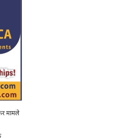
 कर मामले
ि