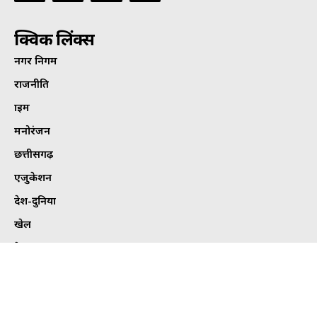
क्विक लिंक्स
नगर निगम
राजनीति
क्राइम
मनोरंजन
छत्तीसगढ़
एजुकेशन
देश-दुनिया
खेल
हेल्थ
कार्टून कोना
ट्विटर