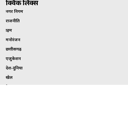
क्विक लिंक्स
नगर निगम
राजनीति
क्राइम
मनोरंजन
छत्तीसगढ़
एजुकेशन
देश-दुनिया
खेल
हेल्थ
कार्टून कोना
ट्विटर
Tweets by bhilaitimes