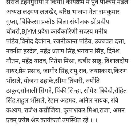
सरोज टहनगुरीया ने किया। कार्यक्रम में पूर्व पश्चिम मंडल
अध्यक्ष लक्ष्मण ललखेर, वरिष्ठ भाजपा नेता रामकुमार
गुप्ता, चिकित्सा प्रकोष्ठ जिला संयोजक डॉ प्रदीप
चौधरी,BJYM प्रदेश कार्यकारिणी सदस्य मनीष
पांडेय,विनोद देवांगन, रजनीकान्त पांडेय, उज्ज्वल दत्ता,
नवनीत हरदेल, महेंद्र प्रताप सिंह,भगवान सिंह, दिनेश
गौतम, महेंद्र यादव, नितेश मिश्रा, कबीर साहू, विशालदीप
नायर,प्रेम प्रसाद, जागीर सिंह,रामु राव, जयप्रकाश,किरण
SUBSCRIBE NOW
भोंसले, योजना ढहाके,सीमा तिवारी, ज्योति
ठाकुर,सोनाली सिंगने, पिंकी सिन्हा, सोमेश त्रिवेदी,रोहित
सिंह,राहुल भोंसले, रेहान अहमद, अनिल नायक, रवि
क्विक लिंक्स
कश्यप, राजेश कन्नौजिया, कृपाशंकर मिश्रा,राजा, अमन
एवम् ज्येष्ठ श्रेष्ठ कार्यकर्ता उपस्थित रहे ।।।
मुख्य पेज
हमारे बारे में
संपर्क करें