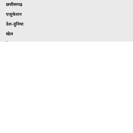
छत्तीसगढ़
एजुकेशन
देश-दुनिया
खेल
हेल्थ
कार्टून कोना
ट्विटर
Tweets by bhilaitimes