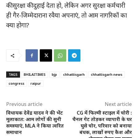
की सुरक्षा की दुहाई देता हो, लेकिन अगर सुरक्षा कर्मचारी
मुख्य पेज
ही गैर-जिम्मेदाराना रवैया अपनाएं, तो आम नागरिकों का
हमारे बारे में
क्या होगा?
संपर्क करें
TAGS
BHILAITIMES
bjp
chhattisgarh
chhattisgarh news
congress
raipur
Previous article
Next article
विधायक देवेंद्र यादव ने की भेंट
CG में फिल्मी स्टाइल में चोरी :
मुलाकात: आम लोगों की सुनी
चैनल गेट तोड़कर व्यापारी के घर
समस्याएं, MLA ने किया त्वरित
घुसे चोर, परिवार को बनाया
समाधान
बंधक, लाखों रुपए कैश और