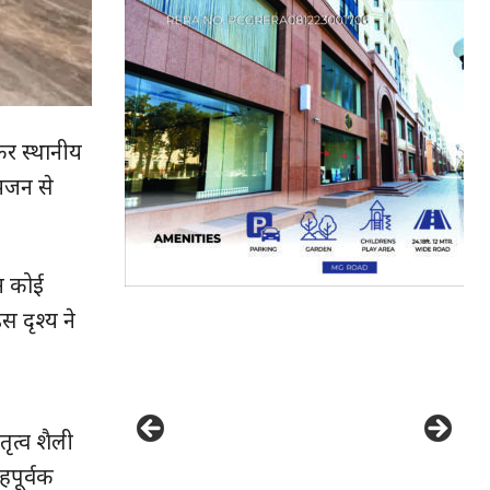
ठकर स्थानीय
आमजन से
 न कोई
 दृश्य ने
ृत्व शैली
हपूर्वक