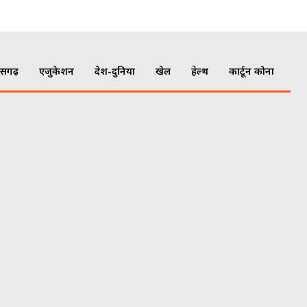
ीसगढ़
एजुकेशन
देश-दुनिया
खेल
हेल्थ
कार्टून कोना