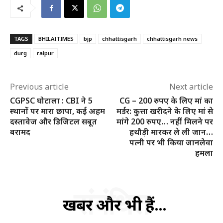
TAGS
BHILAITIMES
bjp
chhattisgarh
chhattisgarh news
durg
raipur
Previous article
Next article
CGPSC घोटाला : CBI ने 5
CG – 200 रुपए के लिए मां का
स्थानों पर मारा छापा, कई अहम
मर्डर: कुत्ता खरीदने के लिए मां से
SUBSCRIBE NOW
दस्तावेज और डिजिटल सबूत
मांगे 200 रुपए… नहीं मिलने पर
बरामद
हथौड़ी मारकर ले ली जान…
पत्नी पर भी किया जानलेवा
हमला
क्विक लिंक्स
संबंधित
मुख्य पेज
खबरें और भी हैं...
हमारे बारे में
संपर्क करें