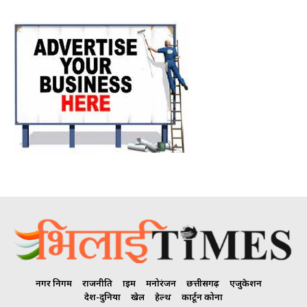
नगर निगम
राजनीति
क्राइम
मनोरंजन
छत्तीसगढ़
एजुकेशन
देश-दुनिया
खेल
हेल्थ
कार्टून कोना