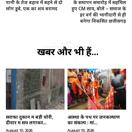
पानी के तेज बहाव में बहने से दो
के समापन समारोह में सहमिल
लोग डूबे, एक का शव बरामद
हुए CM साय, बोले – समाज के
हर वर्ग की भागीदारी से ही
बनेगा विकसित छत्तीसगढ़
SUBSCRIBE NOW
संबंधित
खबरें और भी हैं...
क्विक लिंक्स
मुख्य पेज
हमारे बारे में
संपर्क करें
सराफा दुकान में बड़ी चोरी,
आस्था के पथ पर जनकल्याण
दीवार में सेंध लगाकर...
का संकल्प : मां...
August 10, 2026
August 10, 2026