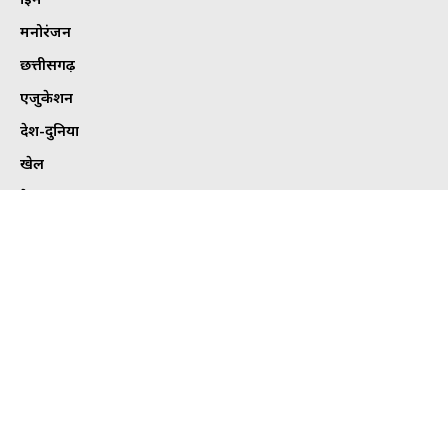
मनोरंजन
छत्तीसगढ़
एजुकेशन
देश-दुनिया
खेल
हेल्थ
कार्टून कोना
ट्विटर
Tweets by bhilaitimes