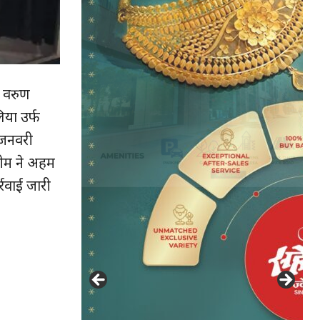
क वरुण
िया उर्फ
 जनवरी
टीम ने अहम
रवाई जारी