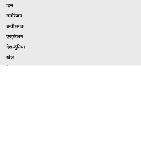
क्राइम
मनोरंजन
छत्तीसगढ़
एजुकेशन
देश-दुनिया
खेल
हेल्थ
कार्टून कोना
ट्विटर
Tweets by bhilaitimes