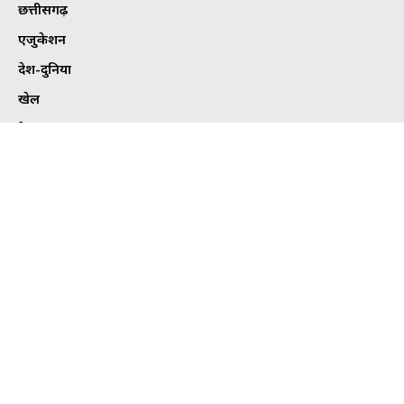
छत्तीसगढ़
एजुकेशन
देश-दुनिया
खेल
हेल्थ
कार्टून कोना
ट्विटर
Tweets by bhilaitimes
© Copyright BhilaiTimes 2024 | All Rights Reserved | Made in India