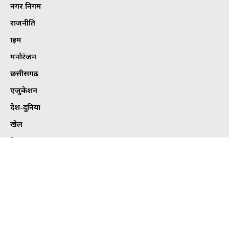
नगर निगम
राजनीति
क्राइम
मनोरंजन
छत्तीसगढ़
एजुकेशन
देश-दुनिया
खेल
हेल्थ
कार्टून कोना
ट्विटर
Tweets by bhilaitimes