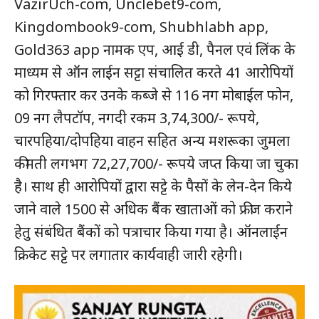
VazirÛch-com, Unclebet9-com,
हमसे जुड़े
Kingdombook9-com, Shubhlabh app,
Gold363 app नामक एप, आई डी, पैनल एवं लिंक के
माध्यम से ऑन लाईन सट्टा संचालित करते 41 आरोपियों
को गिरफ्तार कर उनके कब्जे से 116 नग मोबाईल फोन,
09 नग लैपटॉप, नगदी रकम 3,74,300/- रूपये,
चारपहिया/दोपहिया वाहन सहित अन्य मशरूका जुमला
कीमती लगभग 72,27,700/- रूपये जप्त किया जा चुका
है। साथ ही आरोपियों द्वारा सट्टे के पैसों के लेन-देन किये
SUBSCRIBE NOW
जाने वाले 1500 से अधिक बैंक खाताओं को फ्रीज कराने
हेतु संबंधित बैंकों को पत्राचार किया गया है। ऑनलाईन
क्रिकेट सट्टे पर लगातार कार्यवाही जारी रहेगी।
क्विक लिंक्स
मुख्य पेज