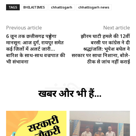
TAGS
BHILAITIMES
chhattisgarh
chhattisgarh news
Previous article
Next article
6 जून तक छत्तीसगढ़ पहुंचेगा
झीरम घाटी हमले की 12वीं
मानसून: आज दुर्ग, रायपुर समेत
बरसी पर कांग्रेस ने दी
कई जिलों में अलर्ट जारी…
श्रद्धांजलि: भूपेश बघेल ने
हमसे जुड़े
बारिश के साथ-साथ वज्रपात की
सरकार पर साधा निशाना, बोले-
भी संभावना
ठीक से जांच नहीं कराई
संबंधित
खबरें और भी हैं...
SUBSCRIBE NOW