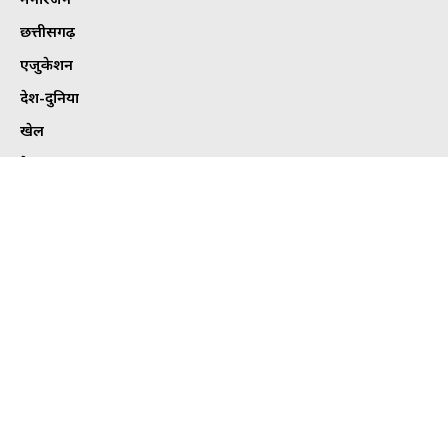
छत्तीसगढ़
एजुकेशन
देश-दुनिया
खेल
हेल्थ
कार्टून कोना
ट्विटर
Tweets by bhilaitimes