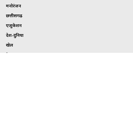
मनोरंजन
छत्तीसगढ़
एजुकेशन
देश-दुनिया
खेल
हेल्थ
कार्टून कोना
ट्विटर
Tweets by bhilaitimes