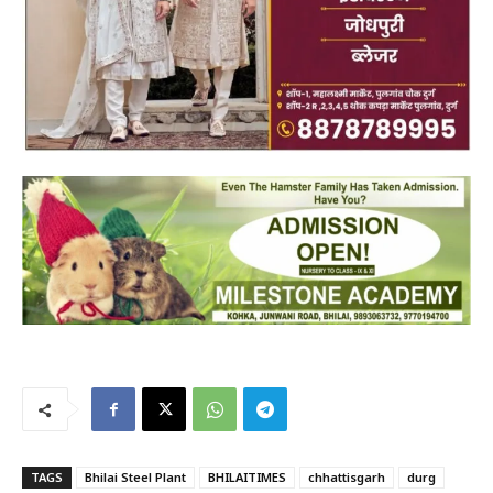
TAGS
Bhilai Steel Plant
BHILAITIMES
chhattisgarh
durg