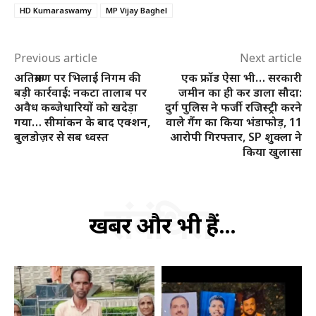
HD Kumaraswamy
MP Vijay Baghel
Previous article
Next article
अतिक्रमण पर भिलाई निगम की
एक फ्रॉड ऐसा भी… सरकारी
बड़ी कार्रवाई: नकटा तालाब पर
जमीन का ही कर डाला सौदा:
अवैध कब्जेधारियों को खदेड़ा
दुर्ग पुलिस ने फर्जी रजिस्ट्री करने
हमसे जुड़े
गया… सीमांकन के बाद एक्शन,
वाले गैंग का किया भंडाफोड़, 11
बुलडोज़र से सब ध्वस्त
आरोपी गिरफ्तार, SP शुक्ला ने
किया खुलासा
संबंधित
खबरें और भी हैं...
SUBSCRIBE NOW