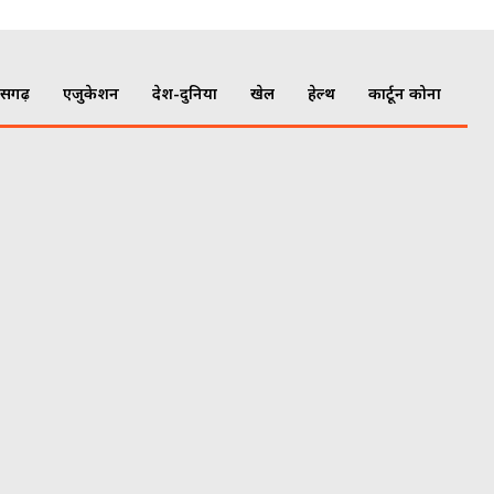
ीसगढ़
एजुकेशन
देश-दुनिया
खेल
हेल्थ
कार्टून कोना