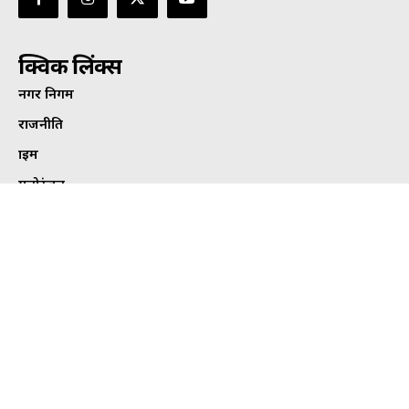
क्विक लिंक्स
नगर निगम
राजनीति
क्राइम
मनोरंजन
छत्तीसगढ़
एजुकेशन
देश-दुनिया
खेल
हेल्थ
कार्टून कोना