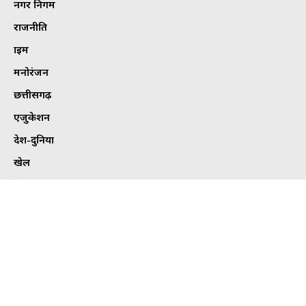
नगर निगम
राजनीति
क्राइम
मनोरंजन
छत्तीसगढ़
एजुकेशन
देश-दुनिया
खेल
हेल्थ
कार्टून कोना
ट्विटर
Tweets by bhilaitimes