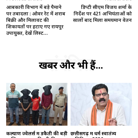
आबकारी विभाग में बड़े पैमाने
डिप्टी सीएम विजय शर्मा के
क्विक लिंक्स
पर तबादला : ओवर रेट में शराब
निर्देश पर 421 अभियंताओं को
बिक्री और मिलावट की
सालों बाद मिला समयमान वेतन
मुख्य पेज
शिकायतों पर हटाए गए रायपुर
उपायुक्त, देखें लिस्ट…
हमारे बारे में
संपर्क करें
संबंधित
खबरें और भी हैं...
कल्याण ज्वेलर्स में डकैती की बड़ी
छत्तीसगढ़ में धर्म स्वातंत्र्य