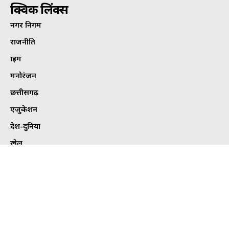
क्विक लिंक्स
नगर निगम
राजनीति
क्राइम
मनोरंजन
छत्तीसगढ़
एजुकेशन
देश-दुनिया
खेल
हेल्थ
कार्टून कोना
ट्विटर
Tweets by bhilaitimes