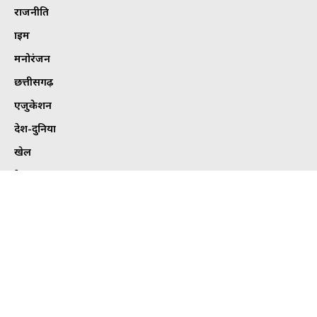
राजनीति
क्राइम
मनोरंजन
छत्तीसगढ़
एजुकेशन
देश-दुनिया
खेल
हेल्थ
कार्टून कोना
ट्विटर
Tweets by bhilaitimes