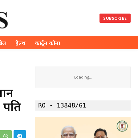
SUBSCRIBE
खेल
हेल्थ
कार्टून कोना
Loading...
चान
े पति
RO - 13848/61