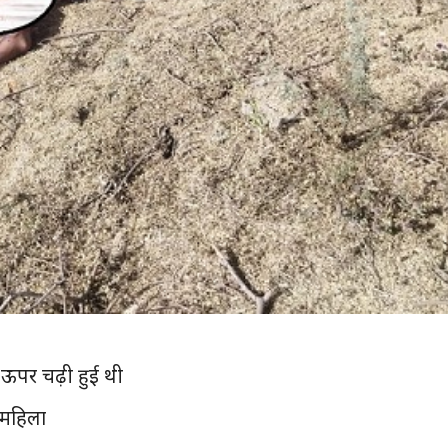
ी ऊपर चढ़ी हुई थी
 महिला