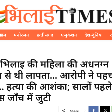
क्राइम
मनोरंजन
छत्तीसगढ़
एजुकेशन
देश-दुनिया
लाई की महिला की अर्धनग्न
न से थी लापता… आरोपी ने पह
… हत्या की आशंका; सालों पहल
 जाँच में जुटी
Share