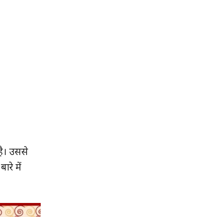
ै। उससे
रे में