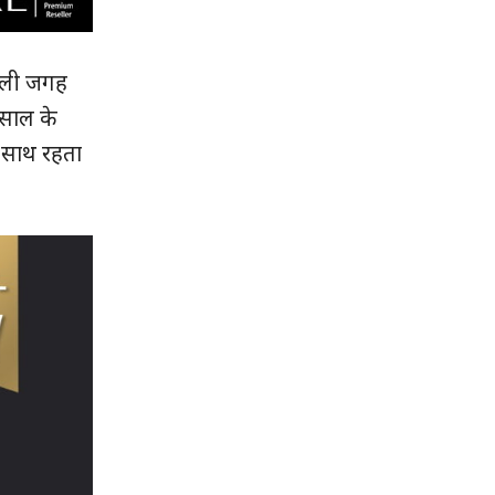
खुली जगह
 साल के
े साथ रहता