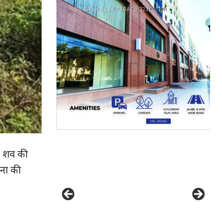
द शव की
ना की