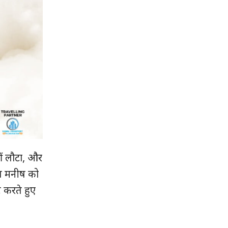
ं लौटा, और
स मनीष को
 करते हुए