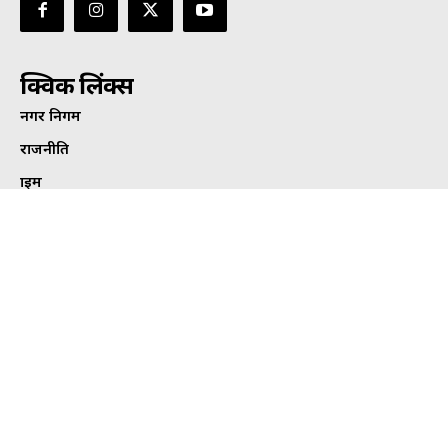
क्विक लिंक्स
नगर निगम
राजनीति
क्राइम
मनोरंजन
छत्तीसगढ़
एजुकेशन
देश-दुनिया
खेल
हेल्थ
कार्टून कोना