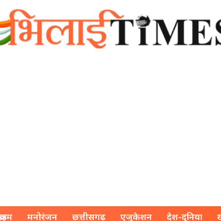
क्राइम
मनोरंजन
छत्तीसगढ़
एजुकेशन
देश-दुनिया