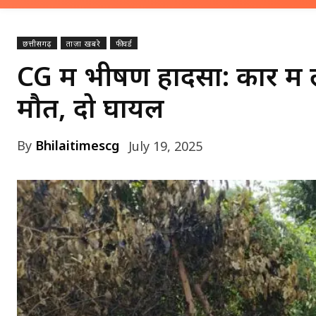
छत्तीसगढ़
ताज़ा खबरे
फीचर्ड
CG में भीषण हादसा: कार मे
मौत, दो घायल
By
Bhilaitimescg
July 19, 2025