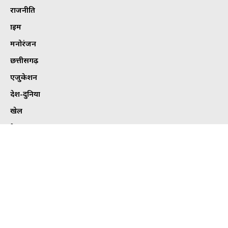
राजनीति
क्राइम
मनोरंजन
छत्तीसगढ़
एजुकेशन
देश-दुनिया
खेल
हेल्थ
कार्टून कोना
ट्विटर
Tweets by bhilaitimes