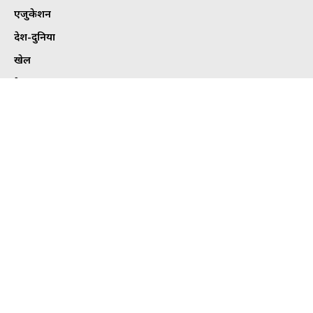
एजुकेशन
देश-दुनिया
खेल
हेल्थ
कार्टून कोना
ट्विटर
Tweets by bhilaitimes
© Copyright BhilaiTimes 2024 | All Rights Reserved | Made in India
by
MediaFlix