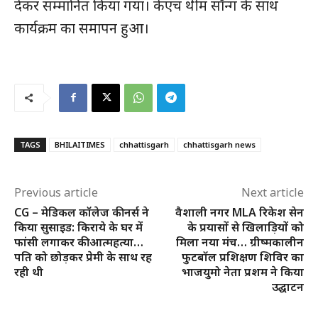
देकर सम्मानित किया गया। केएच थीम सॉन्ग के साथ
कार्यक्रम का समापन हुआ।
SUBSCRIBE NOW
क्विक लिंक्स
TAGS
BHILAITIMES
chhattisgarh
chhattisgarh news
मुख्य पेज
हमारे बारे में
Previous article
Next article
संपर्क करें
CG – मेडिकल कॉलेज की नर्स ने
वैशाली नगर MLA रिकेश सेन
किया सुसाइड: किराये के घर में
के प्रयासों से खिलाड़ियों को
फांसी लगाकर की आत्महत्या…
मिला नया मंच… ग्रीष्मकालीन
पति को छोड़कर प्रेमी के साथ रह
फुटबॉल प्रशिक्षण शिविर का
रही थी
भाजयुमो नेता प्रशम ने किया
उद्घाटन