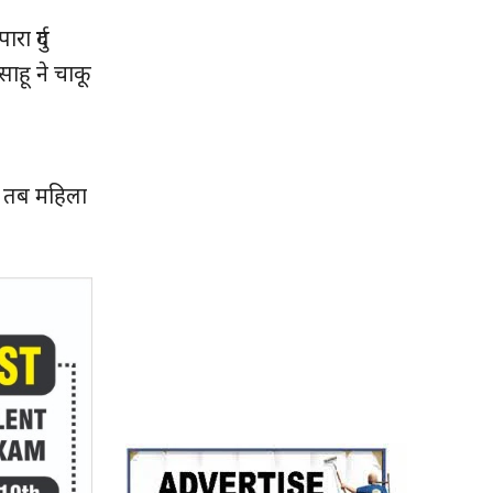
 दुर्ग
ाहू ने चाकू
े। तब महिला