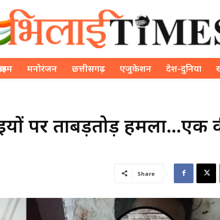
क्राइम
मनोरंजन
छत्तीसगढ़
एजुकेशन
देश-दुनिया
 दो भाइयों पर ताबड़तोड़ हमला…एक 
Share