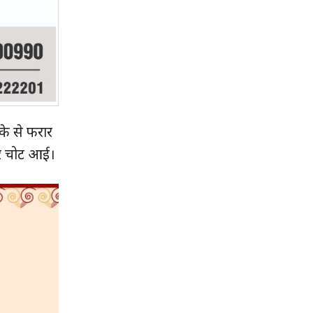
के से फरार
भीर चोट आई।