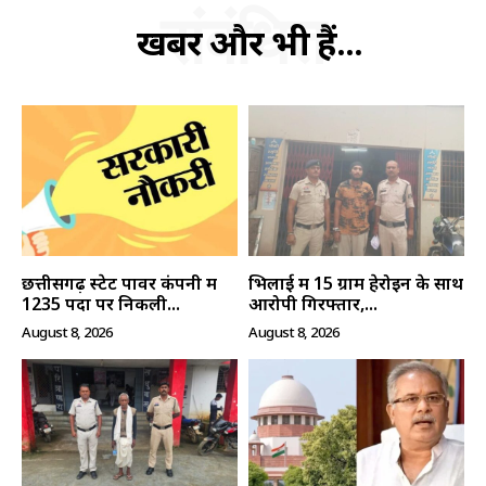
संबंधित
खबरें और भी हैं...
हमसे जुड़े
छत्तीसगढ़ स्टेट पावर कंपनी में
भिलाई में 15 ग्राम हेरोइन के साथ
SUBSCRIBE NOW
1235 पदों पर निकली...
आरोपी गिरफ्तार,...
August 8, 2026
August 8, 2026
क्विक लिंक्स
मुख्य पेज