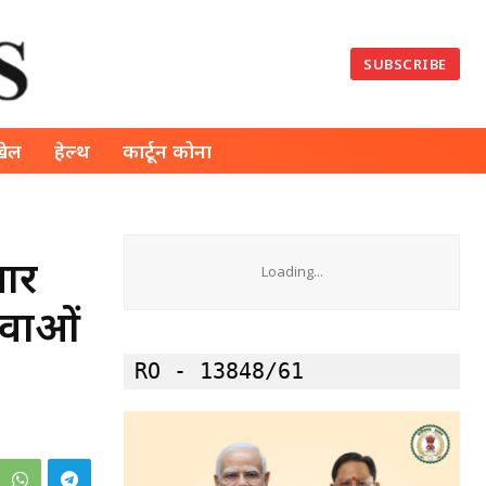
SUBSCRIBE
खेल
हेल्थ
कार्टून कोना
चआर
Loading...
ुवाओं
RO - 13848/61