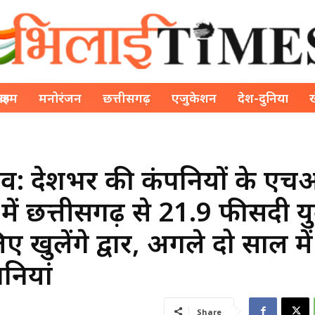
क्राइम
मनोरंजन
छत्तीसगढ़
एजुकेशन
देश-दुनिया
क्लेव: देशभर की कंपनियों के ए
में छत्तीसगढ़ से 21.9 फीसदी य
 खुलेंगे द्वार, अगले दो साल में
पनियां
Share