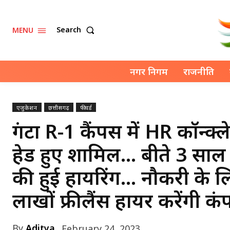
Search
MENU
नगर निगम
राजनीति
एजुकेशन
छत्तीसगढ़
फीचर्ड
रूंगटा R-1 कैंपस में HR कॉन्
हेड हुए शामिल… बीते 3 साल 
की हुई हायरिंग… नौकरी के लिए
लाखों फ्रीलैंस हायर करेंगी कं
By
Aditya
February 24, 2023