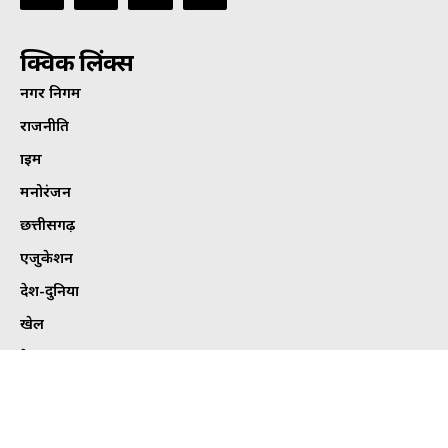
क्विक लिंक्स
नगर निगम
राजनीति
क्राइम
मनोरंजन
छत्तीसगढ़
एजुकेशन
देश-दुनिया
खेल
हेल्थ
कार्टून कोना
ट्विटर